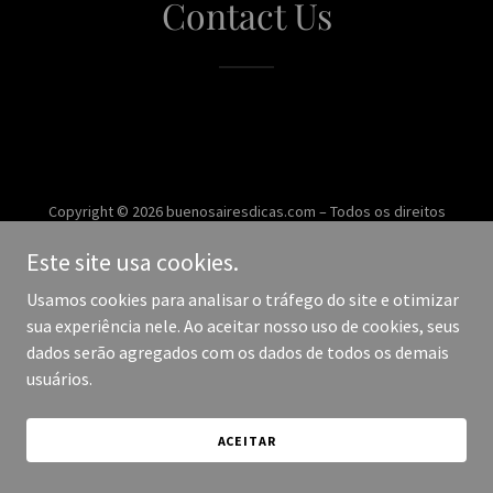
Contact Us
Copyright © 2026 buenosairesdicas.com – Todos os direitos
reservados.
Este site usa cookies.
Desenvolvido por
Usamos cookies para analisar o tráfego do site e otimizar
sua experiência nele. Ao aceitar nosso uso de cookies, seus
dados serão agregados com os dados de todos os demais
usuários.
ACEITAR